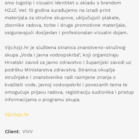
smo logotip i vizualni identitet u skladu s brendom
HZJZ. Već 10 godina surađujemo na izradi print
materijala za stručne skupove, uključujući plakate,
zbornike radova, torbe i druge promotivne materijale,
osiguravajući dosljedan i profesionalan vizualni dojam.
Vijv.hzjz.hr je službena stranica znanstveno-stručnog
skupa „Voda i javna vodoopskrba“, koji organiziraju
Hrvatski zavod za javno zdravstvo i županijski zavodi uz
podršku Ministarstva zdravstva. Stranica okuplja
stručnjake i znanstvenike radi razmjene znanja o
kvaliteti vode, javnoj vodoopskrbi i povezanih tema te
omogućuje prijavu radova, registraciju sudionika i pristup
informacijama o programu skupa.
Vijv.hzjz.hr
Client:
VIVV