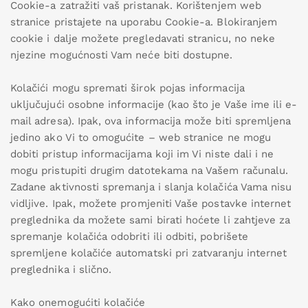
Cookie-a zatražiti vaš pristanak. Korištenjem web
stranice pristajete na uporabu Cookie-a. Blokiranjem
cookie i dalje možete pregledavati stranicu, no neke
njezine mogućnosti Vam neće biti dostupne.
Kolačići mogu spremati širok pojas informacija
uključujući osobne informacije (kao što je Vaše ime ili e-
mail adresa). Ipak, ova informacija može biti spremljena
jedino ako Vi to omogućite – web stranice ne mogu
dobiti pristup informacijama koji im Vi niste dali i ne
mogu pristupiti drugim datotekama na Vašem računalu.
Zadane aktivnosti spremanja i slanja kolačića Vama nisu
vidljive. Ipak, možete promjeniti Vaše postavke internet
preglednika da možete sami birati hoćete li zahtjeve za
spremanje kolačića odobriti ili odbiti, pobrišete
spremljene kolačiće automatski pri zatvaranju internet
preglednika i slično.
Kako onemogućiti kolačiće